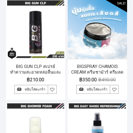
SALE!
BIG GUN CLP สเปรย์
BIGSPRAY CHAMOIS
ทำความสะอาดหล่อลื่นและ
CREAM ครีมชามัวร์ ครีมลด
ปกป้องอาวุธปืน
การเสียดสีและการระคาย
฿
210.00
฿
350.00
฿
490.00
เคือง
หยิบใส่ตะกร้า
หยิบใส่ตะกร้า