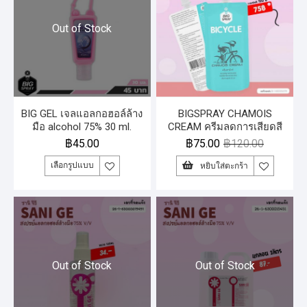
Out of Stock
BIG GEL เจลแอลกอฮอล์ล้าง
BIGSPRAY CHAMOIS
มือ alcohol 75% 30 ml.
CREAM ครีมลดการเสียดสี
และการระคายเคือง แรไอเท
฿
45.00
฿
75.00
฿
120.00
มสำหรับนักปั่น ซอง 20 มล.
เลือกรูปแบบ
หยิบใส่ตะกร้า
Out of Stock
Out of Stock