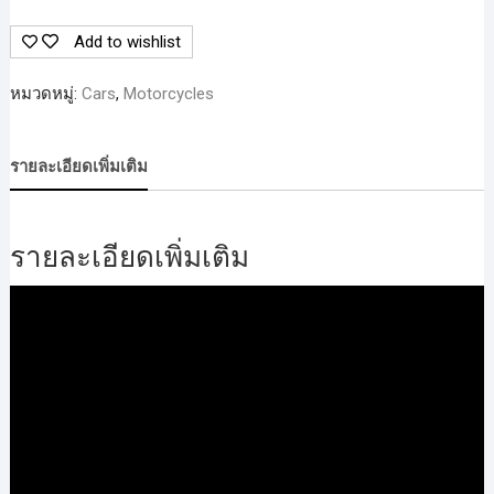
BRAKE
Add to wishlist
CLEANER
ส
หมวดหมู่:
Cars
,
Motorcycles
เปรย์
ทำความ
สะอาด
รายละเอียดเพิ่มเติม
จาน
เบรก
525
รายละเอียดเพิ่มเติม
ml.
ชิ้น