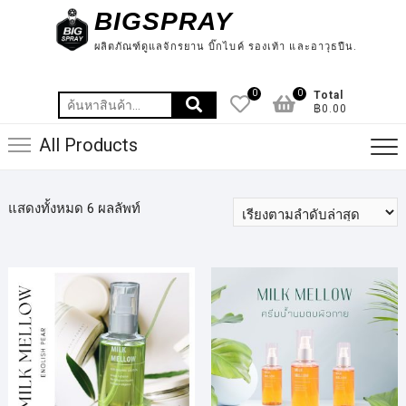
Skip
BIGSPRAY
to
ผลิตภัณฑ์ดูแลจักรยาน บิ๊กไบค์ รองเท้า และอาวุธปืน.
content
0
0
Total
ค้นหา:
฿0.00
All Products
แสดงทั้งหมด 6 ผลลัพท์