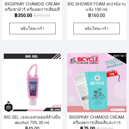
BIGSPRAY CHAMOIS CREAM
BIG SHOWER FOAM สเปรย์อาบ
ครีมชามัวร์ ครีมลดการเสียดสี
แห้ง 100 ml.
และการระคายเคือง
฿
350.00
฿
490.00
฿
160.00
หยิบใส่ตะกร้า
หยิบใส่ตะกร้า
ลดราคา!
BIG GEL เจลแอลกอฮอล์ล้างมือ
BIGSPRAY CHAMOIS CREAM
alcohol 75% 30 ml.
ครีมลดการเสียดสีและการ
ระคายเคือง แรไอเทมสำหรับนัก
฿
45.00
฿
75.00
฿
120.00