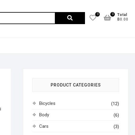
0
0
ค้นหา:
Total
฿0.00
PRODUCT CATEGORIES
Bicycles
(12)
ย
Body
(6)
Cars
(3)