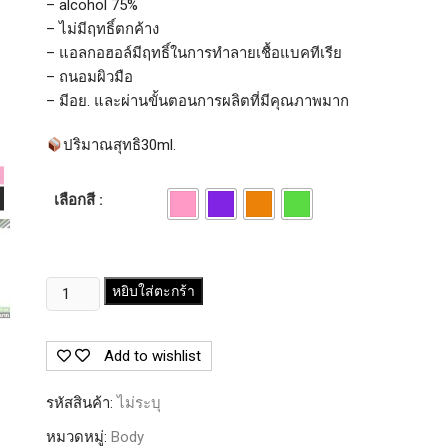
– alcohol 75%
– ไม่มีฤทธิ์ตกค้าง
– แอลกอฮอล์มีฤทธิ์ในการทำลายเชื้อแบคทีเรีย
– ถนอมผิวมือ
– มีอย. และผ่านขั้นตอนการผลิตที่มีคุณภาพมาก
ปริมาณสุทธิ30ml.
เลือกสี :
จำนวน
หยิบใส่ตะกร้า
BIG
GEL
Add to wishlist
เจล
แอลกอฮอล์
รหัสสินค้า:
ไม่ระบุ
ล้าง
มือ
หมวดหมู่:
Body