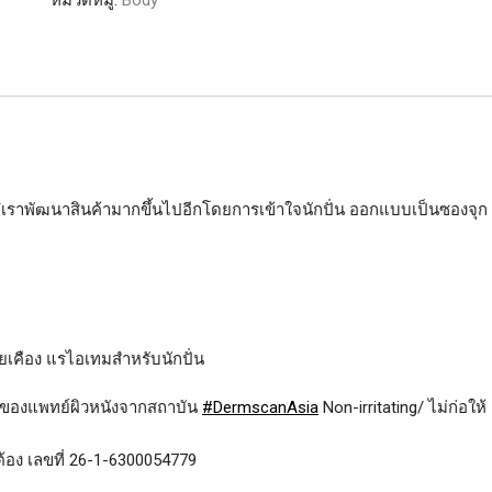
หมวดหมู่:
Body
ลด
การ
เสียดสี
และ
การ
ระคาย
เคือง
แร
Yเราพัฒนาสินค้ามากขึ้นไปอีกโดยการเข้าใจนักปั่น ออกแบบเป็นซองจุก
ไอ
เท
ม
สำหรับ
นัก
ปั่น
คือง แรไอเทมสำหรับนักปั่น
ซอง
20
มของแพทย์ผิวหนังจากสถาบัน
#
DermscanAsia
Non-irritating/ ไม่ก่อให้
มล.
ชิ้น
ต้อง เลขที่ 26-1-6300054779