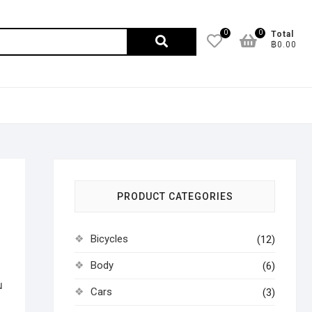
0
0
ค้นหา:
Total
฿0.00
PRODUCT CATEGORIES
Bicycles
(12)
Body
(6)
ม
Cars
(3)