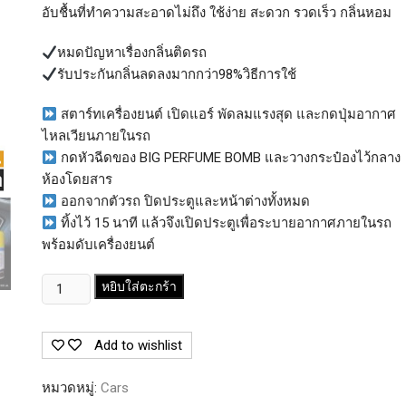
อับชื้นที่ทำความสะอาดไม่ถึง ใช้ง่าย สะดวก รวดเร็ว กลิ่นหอม
หมดปัญหาเรื่องกลิ่นติดรถ
รับประกันกลิ่นลดลงมากกว่า98%วิธีการใช้
สตาร์ทเครื่องยนต์ เปิดแอร์ พัดลมแรงสุด และกดปุ่มอากาศ
ไหลเวียนภายในรถ
กดหัวฉีดของ BIG PERFUME BOMB และวางกระป๋องไว้กลาง
ห้องโดยสาร
ออกจากตัวรถ ปิดประตูและหน้าต่างทั้งหมด
ทิ้งไว้ 15 นาที แล้วจึงเปิดประตูเพื่อระบายอากาศภายในรถ
พร้อมดับเครื่องยนต์
จำนวน
หยิบใส่ตะกร้า
BIG
PERFUME
Add to wishlist
BOMB
ส
หมวดหมู่:
Cars
เปรย์