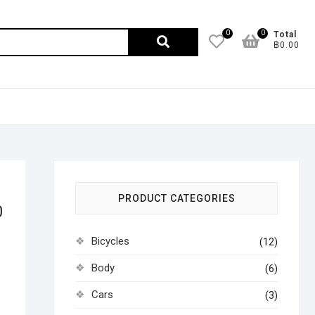
0
0
ค้นหา:
Total
฿0.00
PRODUCT CATEGORIES
0
Bicycles
(12)
Body
(6)
Cars
(3)