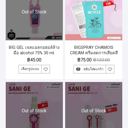
Out of Stock
BIG GEL เจลแอลกอฮอล์ล้าง
BIGSPRAY CHAMOIS
มือ alcohol 75% 30 ml.
CREAM ครีมลดการเสียดสี
และการระคายเคือง แรไอเท
฿
45.00
฿
75.00
฿
120.00
มสำหรับนักปั่น ซอง 20 มล.
เลือกรูปแบบ
หยิบใส่ตะกร้า
Out of Stock
Out of Stock