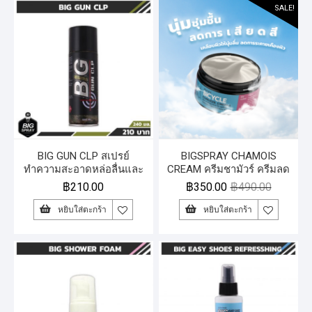
SALE!
BIG GUN CLP สเปรย์
BIGSPRAY CHAMOIS
ทำความสะอาดหล่อลื่นและ
CREAM ครีมชามัวร์ ครีมลด
ปกป้องอาวุธปืน
การเสียดสีและการระคาย
฿
210.00
฿
350.00
฿
490.00
เคือง
หยิบใส่ตะกร้า
หยิบใส่ตะกร้า