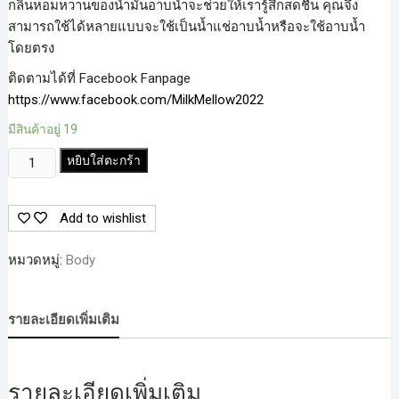
กลิ่นหอมหวานของน้ำมันอาบน้ำจะช่วยให้เรารู้สึกสดชื่น คุณจึง
สามารถใช้ได้หลายแบบจะใช้เป็นน้ำแช่อาบน้ำหรือจะใช้อาบน้ำ
โดยตรง
ติดตามได้ที่ Facebook Fanpage
https://www.facebook.com/MilkMellow2022
มีสินค้าอยู่ 19
จำนวน
หยิบใส่ตะกร้า
Milk
Mellow
Add to wishlist
ครีม
น้ำนม
หมวดหมู่:
Body
ตบ
ผิว
กาย
รายละเอียดเพิ่มเติม
กลิ่น
Vanilla
ชิ้น
รายละเอียดเพิ่มเติม