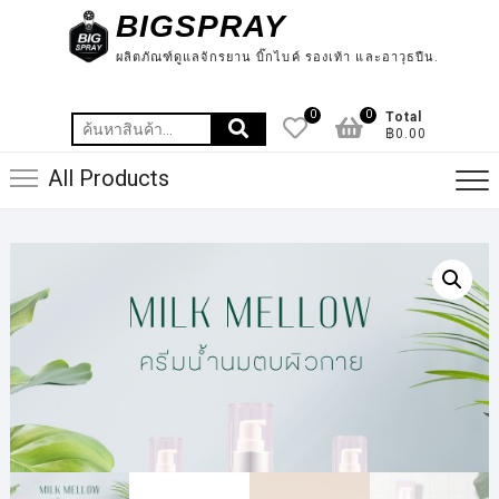
Skip
BIGSPRAY
to
ผลิตภัณฑ์ดูแลจักรยาน บิ๊กไบค์ รองเท้า และอาวุธปืน.
content
0
0
Total
ค้นหา:
฿0.00
All Products