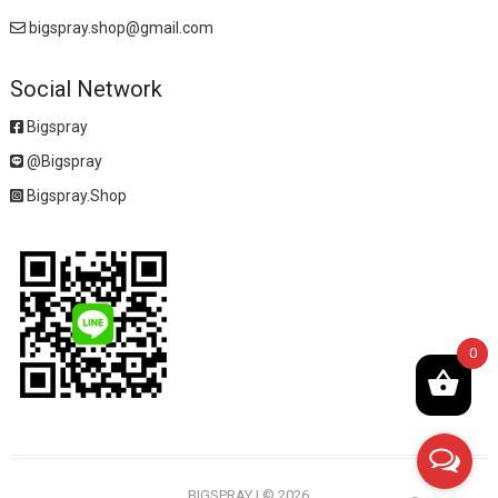
bigspray.shop@gmail.com
Social Network
Bigspray
@Bigspray
Bigspray.Shop
0
BIGSPRAY
|
© 2026