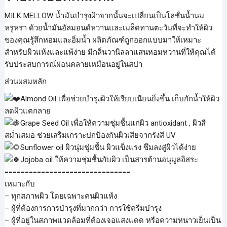
MILK MELLOW น้ำมันบำรุงผิวจากนั้นจะเปลี่ยนเป็นโลชั่นน้ำนม
หรูหรา ด้วยน้ำมันอัลมอนด์หวานและเมล็ดทานตะวันที่จะทำให้ผิว
ของคุณรู้สึกหอมและอิ่มน้ำ ผลิตภัณฑ์ถูกออกแบบมาให้เหมาะ
สำหรับผิวแห้งและแพ้ง่าย มีกลิ่นวานิลลาแสนหอมหวานที่ให้คุณได้
รับประสบการณ์ผ่อนคลายเหมือนอยู่ในสปา
ส่วนผสมหลัก
Almond Oil เพื่อช่วยบำรุงผิวให้เรียบเนียนยิ่งขึ้น เก็บกักน้ำให้ผิว
ลดผิวแตกลาย
Grape Seed Oil เพื่อให้ความชุ่มชื้นแก่ผิว antioxidant , ผิวสี
สม่ำเสมอ ช่วยเสริมเกราะปกป้องกันผิวเสียจากรังสี UV
Sunflower oil ผิวนุ่มชุ่มชื้น ผิวแข็งแรง ซึมลงสู่ผิวได้ง่าย
Jojoba oil ให้ความชุ่มชื้นกับผิว เป็นสารต้านอนุมูลอิสระ
===============================
เหมาะกับ
– ทุกสภาพผิว โดยเฉพาะคนผิวแห้ง
– ผู้ที่ต้องการการบำรุงที่มากกว่า การใช้ครีมบำรุง
– ผู้ที่อยู่ในสภาพแวดล้อมที่ต้องเจอแสงแดด หรือความหนาวเย็นเป็น