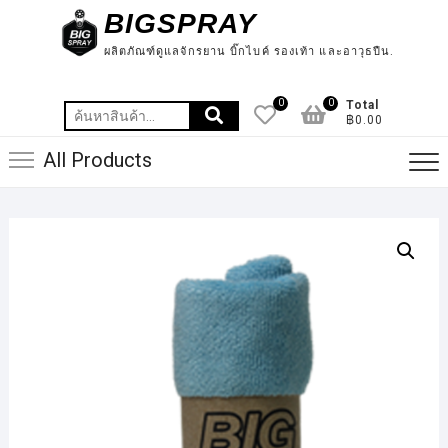
Skip
BIGSPRAY
to
ผลิตภัณฑ์ดูแลจักรยาน บิ๊กไบค์ รองเท้า และอาวุธปืน.
content
0
0
Total
ค้นหา:
฿0.00
All Products